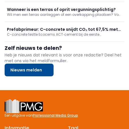
een fabrikant van natuursteen en keramische keukenwerkbladen,
een zonweringexpert en tonen we hoe een brandwerende deu
Wanneer is een terras of oprit vergunningsplichtig?
Wil men een terras aanleggen of een overkapping plaatsen? Voor
u ook maar één gram stabilisé bestelt, bent u best op de hoogte
van de regelgeving. Wanneer is een vergunning vereist? Welke
vrijstellingen bestaan er? En waar moet u op letten bij
Prefabprimeur: C-concrete snijdt CO₂ tot 67,5% met
waterbeheer?
C-concrete testte Ecocems ACT‑cement bij de eerste
Ecocems ACT-cement
grootschalige prefabtoepassing en reduceerde de CO2‑uitstoot
tot 67,5%, zonder aanpassingen aan productie of werf en met
Zelf nieuws te delen?
gelijke prestaties. De technologie is schaalbaar; een fabriek in
Duinkerke opent eind 2026.
Heb je nieuws dat relevant is voor onze redactie? Deel het
met ons via het meldformulier.
Nieuws melden
Footer
Een uitgave van
Professional Media Group
Informatie
Taal