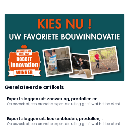
Gerelateerde artikels
Experts leggen uit: zonwering, predallen en
Op bezoek bij een branche expert die uitleg geeft wat het betekent
dakdichting
om dit beroep uit te oefenen. In deze reeks: zonwering, predallen
en dakdichting.
Experts leggen uit: keukenbladen, predallen,
Op bezoek bij een branche expert die uitleg geeft wat het betekent
brandwerende deuren en zonwering
om dit beroep uit te oefenen. In deze reeks nemen we je mee naar