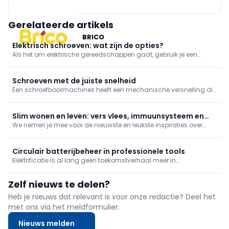
Gerelateerde artikels
BRICO
Elektrisch schroeven: wat zijn de opties?
Als het om elektrische gereedschappen gaat, gebruik je een
schroefmachine, idealiter een schroefboormachine. Een
slagschroevendraaier kan in bepaalde gevallen dan weer beter
van pas komen.
Schroeven met de juiste snelheid
Een schroefboormachines heeft een mechanische versnelling die
je in twee standen kan zetten: snel en traag. Schroeven doe je met
de trage snelheid, maar waarom? We leggen het uit in deze tip.
Slim wonen en leven: vers vlees, immuunsysteem en
We nemen je mee voor de nieuwste en leukste inspiraties over
tiltips
lifestyle en wonen. In deze reportage: vers vlees online besteld, je
immuunsysteem boosten en tips bij het tillen!
Circulair batterijbeheer in professionele tools
Elektrificatie is al lang geen toekomstverhaal meer in
professionele toepassingen. Op werven, in onderhoud,
groenbeheer en mobiliteit draaien steeds meer machines en
Zelf nieuws te delen?
toestellen op batterijen.
Heb je nieuws dat relevant is voor onze redactie? Deel het
met ons via het meldformulier.
Nieuws melden