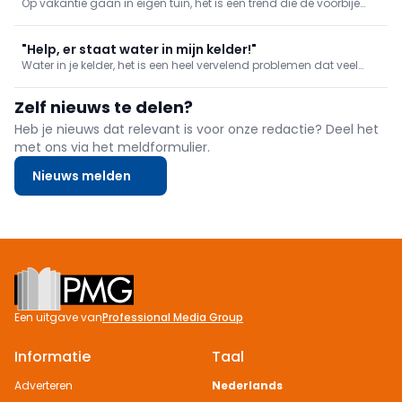
Op vakantie gaan in eigen tuin, het is een trend die de voorbije
jaren ongekende hoogtes bereikte. Onze vingers kregen collectief
weer een groen tintje en menig klusser haalde zijn of haar
tuindromen van onder het stof. Meer wel dan niet hoorde daar
"Help, er staat water in mijn kelder!"
Water in je kelder, het is een heel vervelend problemen dat veel
schade kan veroorzaken. Of het nu gaat om hevige regenval,
opstijgend grondwater of een lek in de waterdichting: snel en
Zelf nieuws te delen?
doordacht handelen is essentieel om schade te beperken.
Heb je nieuws dat relevant is voor onze redactie? Deel het
met ons via het meldformulier.
Nieuws melden
Footer
Een uitgave van
Professional Media Group
Informatie
Taal
Adverteren
Nederlands