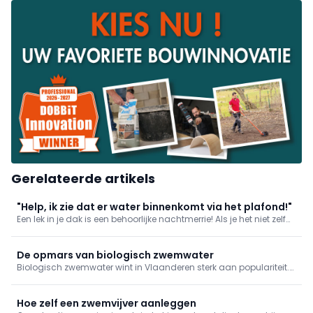
Gerelateerde artikels
"Help, ik zie dat er water binnenkomt via het plafond!"
Een lek in je dak is een behoorlijke nachtmerrie! Als je het niet zelf
kan herstellen, haal je er zo snel mogelijk een vakman bij. En tot
het probleem opgelost kan worden, zijn er kleine ingrepen die je
zelf kan doen om erger te voorkomen.
De opmars van biologisch zwemwater
Biologisch zwemwater wint in Vlaanderen sterk aan populariteit.
Het is glashelder en gezond om in te zwemmen, zonder
chemicaliën, en wordt steeds vaker geïntegreerd in het bredere
tuinontwerp. De zwemvijver groeit zo uit van waterpartij tot ...
Hoe zelf een zwemvijver aanleggen