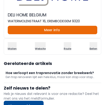
DELI HOME BELGIUM
WATERMOLENSTRAAT 16, EREMBODEGEM 9320
Meer info
Mailen
Website
Route
Bellen
Gerelateerde artikels
Hoe verloopt een traprenovatie zonder breekwerk?
Een trap renoveren lijkt een hele klus, maar kan stap voor stap
uitgevoerd worden. Hoe dat op een vlotte manier kan, ontdek je in
deze publireportage.
Zelf nieuws te delen?
Heb je nieuws dat relevant is voor onze redactie? Deel het
met ons via het meldformulier.