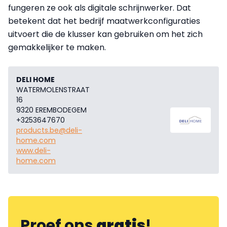
fungeren ze ook als digitale schrijnwerker. Dat
betekent dat het bedrijf maatwerkconfiguraties
uitvoert die de klusser kan gebruiken om het zich
gemakkelijker te maken.
DELI HOME
WATERMOLENSTRAAT
16
9320 EREMBODEGEM
+3253647670
products.be@deli-
home.com
www.deli-
home.com
Proef ons
gratis
!