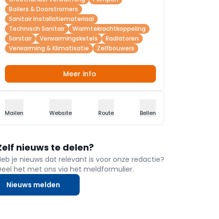
Boilers & Doorstromers
Sanitair Installatiemateriaal
Technisch Sanitair
Warmtekrachtkoppeling
Sanitair
Verwarmingsketels
Radiatoren
Verwarming & Klimatisatie
Zelfbouwers
Meer info
Mailen
Website
Route
Bellen
Zelf nieuws te delen?
Heb je nieuws dat relevant is voor onze redactie?
Deel het met ons via het meldformulier.
Nieuws melden