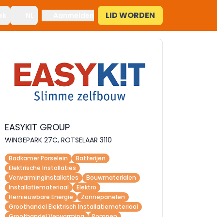
LID WORDEN
ek
NL
Aanmelden
EASYKIT GROUP
WINGEPARK 27C, ROTSELAAR 3110
Badkamer Porselein
Batterijen
Elektrische Installaties
Verwarminginstallaties
Bouwmaterialen
Installatiemateriaal
Elektro
Hernieuwbare Energie
Zonnepanelen
Groothandel Elektrisch Installatiemateriaal
Groothandel Verwarming
Pompen