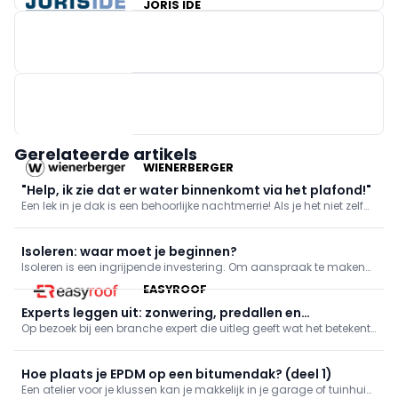
JORIS IDE
Gerelateerde artikels
WIENERBERGER
"Help, ik zie dat er water binnenkomt via het plafond!"
Een lek in je dak is een behoorlijke nachtmerrie! Als je het niet zelf
kan herstellen, haal je er zo snel mogelijk een vakman bij. En tot
het probleem opgelost kan worden, zijn er kleine ingrepen die je
zelf kan doen om erger te voorkomen.
Isoleren: waar moet je beginnen?
Isoleren is een ingrijpende investering. Om aanspraak te maken
op een van de vele premies die je kan krijgen, moet de isolatie van
EASYROOF
je woning aan bepaalde voorwaarden. Wat dat betekent,
overlopen we in dit artikel.
Experts leggen uit: zonwering, predallen en
Op bezoek bij een branche expert die uitleg geeft wat het betekent
dakdichting
om dit beroep uit te oefenen. In deze reeks: zonwering, predallen
en dakdichting.
Hoe plaats je EPDM op een bitumendak? (deel 1)
Een atelier voor je klussen kan je makkelijk in je garage of tuinhuis