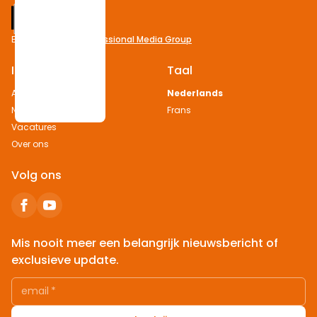
Footer
Een uitgave van
Professional Media Group
Informatie
Taal
Adverteren
Nederlands
Nieuws melden
Frans
Vacatures
Over ons
Volg ons
Mis nooit meer een belangrijk nieuwsbericht of
exclusieve update.
email
*