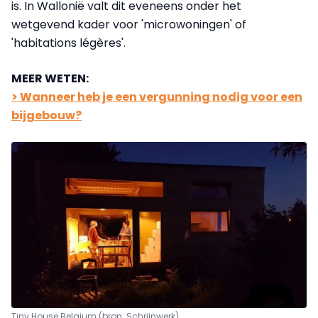
is. In Wallonië valt dit eveneens onder het
wetgevend kader voor 'microwoningen' of
'habitations légères'.
MEER WETEN:
> Wanneer heb je een vergunning nodig voor een
bijgebouw?
Tiny House Belgium (bron: Schrijnwerk)