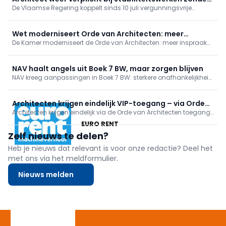
De Vlaamse Regering koppelt sinds 10 juli vergunningsvrije
vergunning
verbouwingen met stabiliteitswerken opnieuw aan de aanstelling
van een architect. Zo blijft administratieve vereenvoudiging
behouden met kwaliteits- en veiligheidswaarborg.
Wet moderniseert Orde van Architecten: meer
De Kamer moderniseert de Orde van Architecten: meer inspraak
inspraak en transparantie
voor jongeren en stagiairs (leeftijdsgrenzen weg, buitenlandse
stages erkend), meer transparantie en financieel toezicht.
Verkiezingen dit najaar verlopen al volgens de nieuwe regels.
NAV haalt angels uit Boek 7 BW, maar zorgen blijven
NAV kreeg aanpassingen in Boek 7 BW: sterkere onafhankelijkheid
van architecten, helderder oplevering en verantwoordelijkheden.
Toch blijven zorgen over ruime conformiteit, behoud van
hoofdelijke aansprakelijkheid en onduidelijke termijnen.
Architecten krijgen eindelijk VIP-toegang – via Orde
Inwerkingtreding binnen een jaar; NAV volgt op.
Architecten krijgen eindelijk via de Orde van Architecten toegang
als tussenpersoon
tot het Vlaamse Vastgoedinformatieplatform, een stap naar
EURO RENT
snellere en efficiëntere ontwerp- en vergunningsdossiers. NAV trok
Zelf nieuws te delen?
het dossier, loste privacyknelpunten mee op en blijft ijveren voor
rechtstreekse toegang.
Heb je nieuws dat relevant is voor onze redactie? Deel het
met ons via het meldformulier.
Nieuws melden