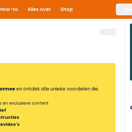
How-to
Alles over
Shop
Zo
onnee
en ontdek alle unieke voordelen die
s en exclusieve content
ief
tructies
ievideo's