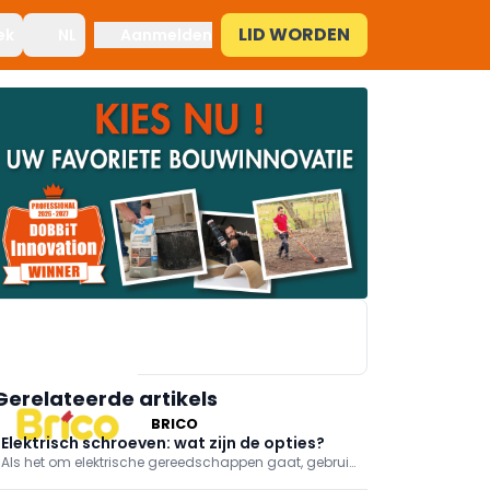
LID WORDEN
ek
NL
Aanmelden
Gerelateerde artikels
BRICO
Elektrisch schroeven: wat zijn de opties?
Als het om elektrische gereedschappen gaat, gebruik
je een schroefmachine, idealiter een