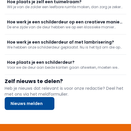
Hoe plaats je zelf een tuimelraam?
Wil je van de zolder een leefbare ruimte maken, dan zorg je zeker
voor voldoende licht. Een aantal extra dakramen kunnen het
natuurlijke licht naar binnen trekken én ze verbeteren de
luchtcirculatie op zolder.
Hoe werk je een schilderdeur op een creatieve manier
De ene zijde van de deur hebben we op een klassieke manier
af?
afgewerkt, aan de andere kant mag het wat speelser. Lees hier
hoe we het hebben aangepakt.
Hoe werk je een schilderdeur af met lambrisering?
We hebben onze schilderdeur geplaatst. Nu is het tijd om die op
te fleuren. Dat doen we op twee verschillende manieren. Aan de
ene zijde met een klassiekere lambrisering, aan de andere zijde
wat speelser. Lees hier hoe we de klassieke afwerking aanpa
Hoe plaats je een schilderdeur?
Voor we de deur aan beide kanten gaan afwerken, moeten we
uiteraard eerst de deur zelf plaatsen. Zo'n schilderdeur plaatsen
neemt wat tijd in beslag, maar het is iets dat je relatief makkelijk
Zelf nieuws te delen?
zelf kan doen. We gidsen je erdoorheen.
Heb je nieuws dat relevant is voor onze redactie? Deel het
met ons via het meldformulier.
Nieuws melden