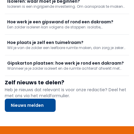
Isoleren: waar moet je beginnen?
Isoleren is een ingrijpende investering. Om aanspraak te maken
op een van de vele premies die je kan krijgen, moet de isolatie van
je woning aan bepaalde voorwaarden. Wat dat betekent,
overlopen we in dit artikel.
Hoe werk je een gipswand af rond een dakraam?
Een zolder isoleren kan volgens de stappen: isolatie,
dampscherm, gispkarton. De werkwijze toonden we al in
verschillende uitzendingen. Vandaag focussen we ons, binnen
deze klus, op de afwerking van het dakvlakraam.
Hoe plaats je zelf een tuimelraam?
Wil je van de zolder een leefbare ruimte maken, dan zorg je zeker
voor voldoende licht. Een aantal extra dakramen kunnen het
natuurlijke licht naar binnen trekken én ze verbeteren de
luchtcirculatie op zolder.
Gipskarton plaatsen: hoe werk je rond een dakraam?
Wanneer je je zolder isoleert en de ruimte achteraf afwerkt met
een gipswand, is één van de belangrijkste details de uitwerking
rond een dakraam. We tonen je hoe je dat aanpakt.
Zelf nieuws te delen?
Heb je nieuws dat relevant is voor onze redactie? Deel het
met ons via het meldformulier.
Nieuws melden