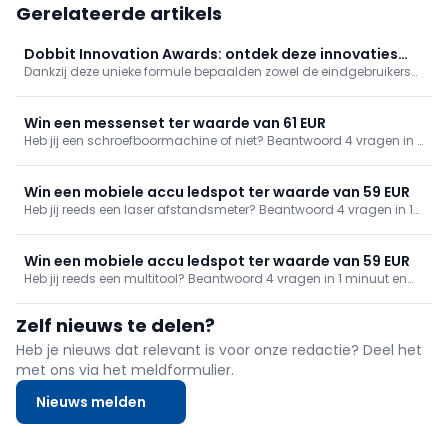
Gerelateerde artikels
Dobbit Innovation Awards: ontdek deze innovaties
Dankzij deze unieke formule bepaalden zowel de eindgebruikers
(deel 1)
als de uitvoerders vakmannen welke producten het meest
voldoen aan hun innovatieve verwachtingen. Ontdek welke
producten dit jaar het meest innovatief waren.
Win een messenset ter waarde van 61 EUR
Heb jij een schroefboormachine of niet? Beantwoord 4 vragen in 1
minuut en WIN een messenset ter waarde van 61 EUR! De persoon
die de schiftingsvraag het dichtst benadert, wint!
Win een mobiele accu ledspot ter waarde van 59 EUR
Heb jij reeds een laser afstandsmeter? Beantwoord 4 vragen in 1
minuut en WIN een mobiele accu ledspot ter waarde van 59 EUR!
De persoon die de schiftingsvraag het dichtst benadert, wint!
Win een mobiele accu ledspot ter waarde van 59 EUR
Heb jij reeds een multitool? Beantwoord 4 vragen in 1 minuut en
WIN een mobiele accu ledspot ter waarde van 59 EUR! De persoon
die de schiftingsvraag het dichtst benadert, wint!
Zelf nieuws te delen?
Heb je nieuws dat relevant is voor onze redactie? Deel het
met ons via het meldformulier.
Nieuws melden