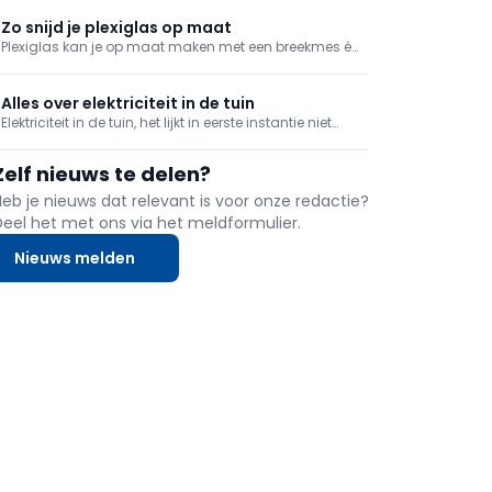
De functionele en esthetische mogelijkheden zijn dan
ook niet min, waardoor ze steeds meer ingang
Zo snijd je plexiglas op maat
vinden in dressings, keukens en badkamers.
Plexiglas kan je op maat maken met een breekmes én
met de nodige zorg. We geven mee hoe je het doet.
Alles over elektriciteit in de tuin
Elektriciteit in de tuin, het lijkt in eerste instantie niet
meteen nodig maar eens je het bent, wordt het
onmisbaar. Of het nu voor je tuinverlichting is, of voor
Zelf nieuws te delen?
je grasmaaier en snoeigereedschappen.
Heb je nieuws dat relevant is voor onze redactie?
Deel het met ons via het meldformulier.
Nieuws melden