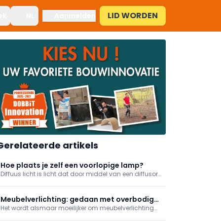
LID WORDEN
ek
NL
Aanmelden
Gerelateerde artikels
Hoe plaats je zelf een voorlopige lamp?
Diffuus licht is licht dat door middel van een diffusor
in alle richtingen verspreid wordt. De diffusor, bv.
gematteerd glas of een lampenkap, egaliseert,
tempert en filtert het licht.
Meubelverlichting: gedaan met overbodige
Het wordt alsmaar moeilijker om meubelverlichting
bedrading?
weg te denken wanneer het gaat over meubelbeslag.