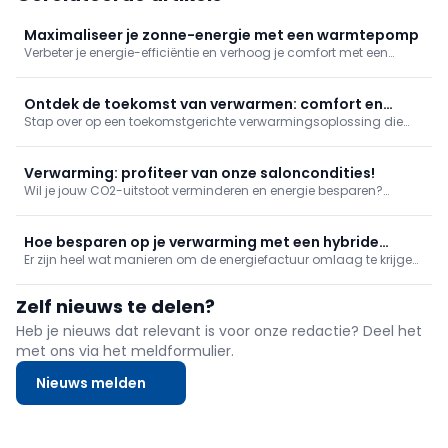
Maximaliseer je zonne-energie met een warmtepomp
Verbeter je energie-efficiëntie en verhoog je comfort met een
warmtepomp. Gebruik je zonne-energie optimaal en draag bij
aan een duurzame toekomst.
Ontdek de toekomst van verwarmen: comfort en
Stap over op een toekomstgerichte verwarmingsoplossing die
duurzaamheid
comfort en duurzaamheid combineert. Van warmtepompen tot
hybride systemen, ontdek wat bij jou past.
Verwarming: profiteer van onze saloncondities!
Wil je jouw CO2-uitstoot verminderen en energie besparen?
Ontdek de verwarmingsoplossing van ENGIE die past bij je
behoeften en je budget.
Hoe besparen op je verwarming met een hybride
Er zijn heel wat manieren om de energiefactuur omlaag te krijgen
systeem
en slim omspringen met de verwarming is daar één van. Ontdek
waarom een hybride systeem, met een cv-ketel en een
Zelf nieuws te delen?
warmtepompboiler, een goede optie is.
Heb je nieuws dat relevant is voor onze redactie? Deel het
met ons via het meldformulier.
Nieuws melden