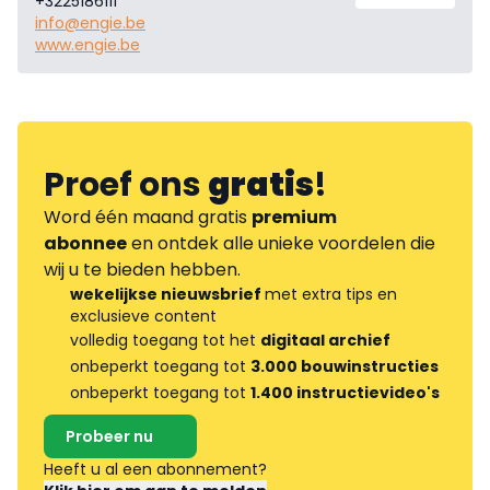
+3225186111
info@engie.be
www.engie.be
Proef ons
gratis
!
Word één maand gratis
premium
abonnee
en ontdek alle unieke voordelen die
wij u te bieden hebben.
wekelijkse nieuwsbrief
met extra tips en
exclusieve content
volledig toegang tot het
digitaal archief
onbeperkt toegang tot
3.000 bouwinstructies
onbeperkt toegang tot
1.400 instructievideo's
Probeer nu
Heeft u al een abonnement?