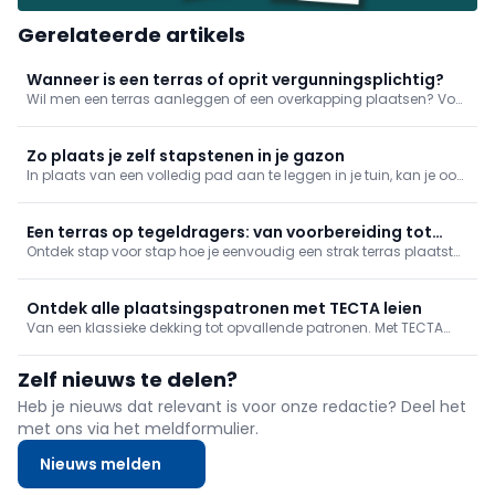
Gerelateerde artikels
Wanneer is een terras of oprit vergunningsplichtig?
Wil men een terras aanleggen of een overkapping plaatsen? Voor
u ook maar één gram stabilisé bestelt, bent u best op de hoogte
van de regelgeving. Wanneer is een vergunning vereist? Welke
vrijstellingen bestaan er? En waar moet u op letten bij
Zo plaats je zelf stapstenen in je gazon
waterbeheer?
In plaats van een volledig pad aan te leggen in je tuin, kan je ook
werken met stapstenen. Bekijk hier hoe je dat doet!
Een terras op tegeldragers: van voorbereiding tot
Ontdek stap voor stap hoe je eenvoudig een strak terras plaatst
eindresultaat
op tegeldragers. Van de juiste voorbereiding tot een perfect
waterpas resultaat: wij tonen het volledige proces.
Ontdek alle plaatsingspatronen met TECTA leien
Van een klassieke dekking tot opvallende patronen. Met TECTA
leien heb je als vakman alle vrijheid om dak en gevel vorm te
geven, zonder in te boeten op bescherming of duurzaamheid.
Zelf nieuws te delen?
Heb je nieuws dat relevant is voor onze redactie? Deel het
met ons via het meldformulier.
Nieuws melden