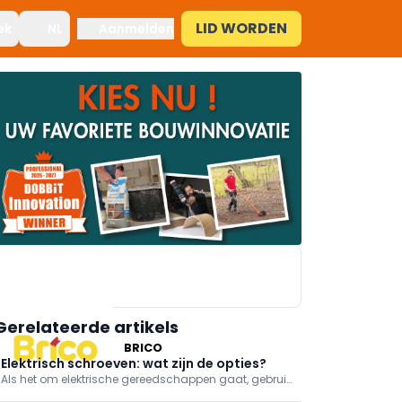
LID WORDEN
ek
NL
Aanmelden
Gerelateerde artikels
BRICO
Elektrisch schroeven: wat zijn de opties?
Als het om elektrische gereedschappen gaat, gebruik
je een schroefmachine, idealiter een