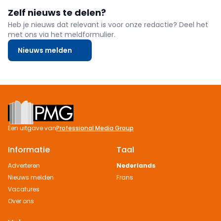
Zelf nieuws te delen?
Heb je nieuws dat relevant is voor onze redactie? Deel het
met ons via het meldformulier.
Nieuws melden
Footer
Een uitgave van
Professional Media Group
Informatie
Taal
Adverteren
Nederlands
Nieuws melden
Frans
Vacatures
Over ons