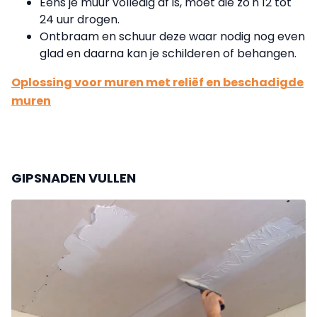
Eens je muur volledig af is, moet die zo'n 12 tot
24 uur drogen.
Ontbraam en schuur deze waar nodig nog even
glad en daarna kan je schilderen of behangen.
Oplossing voor muren met reliëf en beschadigde
muren
GIPSNADEN VULLEN