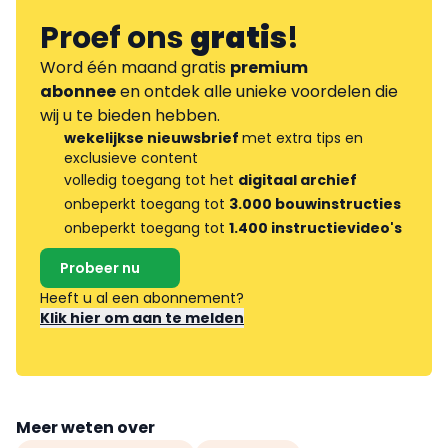
Proef ons
gratis
!
Word één maand gratis
premium
abonnee
en ontdek alle unieke voordelen die
wij u te bieden hebben.
wekelijkse nieuwsbrief
met extra tips en
exclusieve content
volledig toegang tot het
digitaal archief
onbeperkt toegang tot
3.000 bouwinstructies
onbeperkt toegang tot
1.400 instructievideo's
Probeer nu
Heeft u al een abonnement?
Klik hier om aan te melden
Meer weten over