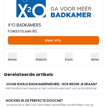
X²O BADKAMERS
FOREESTELAAN 80,
Meer info
Mailen
Website
Route
Bellen
Gerelateerde artikels
JOUW IDEALE BADKAMERMEUBEL: HOE BEGIN JE ERAAN?
Het badkamermeubel is het centrale element van je badkamer.
Het bied je de handige opbergruimte maar het is zoveel meer dan
dat. Het laat jouw persoonlijke stijl zien. Het hangt allemaal af van
de keuzes die je maakt. De badkamerexperten van X²O verklappen
HOE KIES IK DE PERFECTE DOUCHE?
hun allerbeste tips om het juiste badkamermeubel te kiezen. Een
Je douche is één van de meest essentiële onderdelen van je