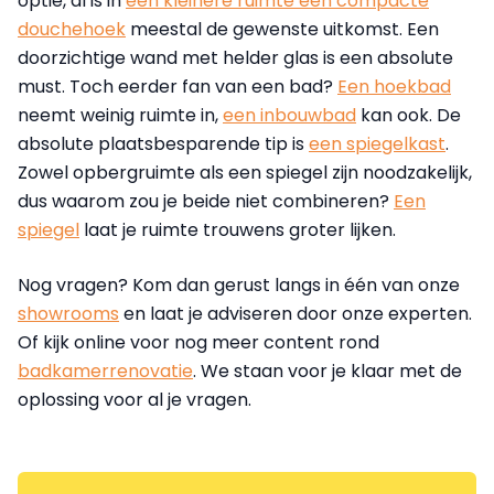
optie, al is in
een kleinere ruimte een compacte
douchehoek
meestal de gewenste uitkomst. Een
doorzichtige wand met helder glas is een absolute
must. Toch eerder fan van een bad?
Een hoekbad
neemt weinig ruimte in,
een inbouwbad
kan ook. De
absolute plaatsbesparende tip is
een spiegelkast
.
Zowel opbergruimte als een spiegel zijn noodzakelijk,
dus waarom zou je beide niet combineren?
Een
spiegel
laat je ruimte trouwens groter lijken.
Nog vragen? Kom dan gerust langs in één van onze
showrooms
en laat je adviseren door onze experten.
Of kijk online voor nog meer content rond
badkamerrenovatie
. We staan voor je klaar met de
oplossing voor al je vragen.