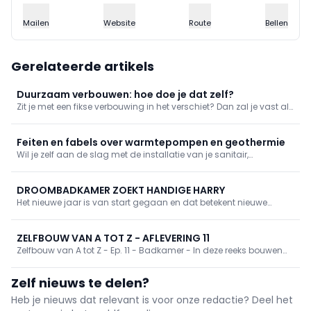
Mailen
Website
Route
Bellen
Gerelateerde artikels
Duurzaam verbouwen: hoe doe je dat zelf?
Zit je met een fikse verbouwing in het verschiet? Dan zal je vast al
nagedacht hebben over hoe je je woning zo duurzaam en
energiezuinig mogelijk kan maken. Maar hoe begin je daaraan,
welke technieken lonen de moeite en wat kan je zelf doen?
Feiten en fabels over warmtepompen en geothermie
Wil je zelf aan de slag met de installatie van je sanitair,
verwarming, elektriciteit of badkamer? Kom op zondag 20
november langs bij Sack Zelfbouw in Temse voor de
opendeurdag, hét inspiratiemoment voor je totaalrenovatie met
DROOMBADKAMER ZOEKT HANDIGE HARRY
tal van live demo's!
Het nieuwe jaar is van start gegaan en dat betekent nieuwe
voornemens, maar ook nieuwe badkamerideeën. Benieuwd hoe
je dit zelf kan doen? Neem dan een kijkje in deze blog of kom eens
langs in een van onze toonzalen.
ZELFBOUW VAN A TOT Z - AFLEVERING 11
Zelfbouw van A tot Z - Ep. 11 - Badkamer - In deze reeks bouwen
we een demohuis vanaf nul op. Na de keuken is die andere
sanitaire ruimte aan de beurt. In deze aflevering pakken we de
Zelf nieuws te delen?
badkamer aan.
Heb je nieuws dat relevant is voor onze redactie? Deel het