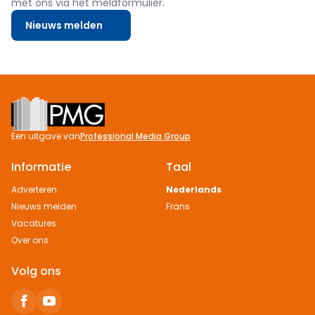
met ons via het meldformulier.
Nieuws melden
Footer
Een uitgave van
Professional Media Group
Informatie
Taal
Adverteren
Nederlands
Nieuws melden
Frans
Vacatures
Over ons
Volg ons