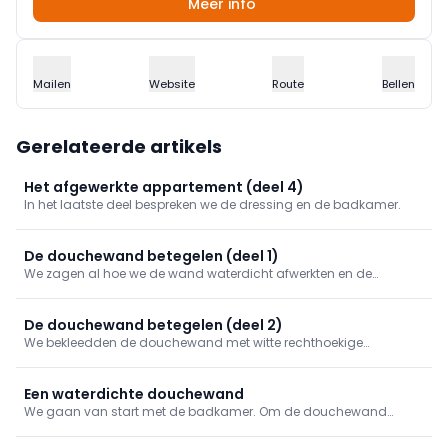
Meer info
Mailen
Website
Route
Bellen
Gerelateerde artikels
Het afgewerkte appartement (deel 4)
In het laatste deel bespreken we de dressing en de badkamer.
De douchewand betegelen (deel 1)
We zagen al hoe we de wand waterdicht afwerkten en de
douchebak plaatsten. Nu pakken we de afwerking van de
douchewand aan. In deel één gaan we de wand betegelen.
De douchewand betegelen (deel 2)
We bekleedden de douchewand met witte rechthoekige
wandtegels, die harmonieus in het geheel van onze badkamer
zullen passen. Nu werken we de betegelde wand af, want die
moet nog opgevoegd worden met een geschikte voegmortel.
Een waterdichte douchewand
We gaan van start met de badkamer. Om de douchewand
waterdicht af te werken, voorzien we de ondergrond van een
waterdichte emulsie. Daarna plaatsen we de douchebak.