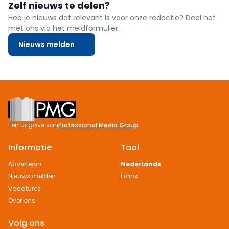
Zelf nieuws te delen?
Heb je nieuws dat relevant is voor onze redactie? Deel het
met ons via het meldformulier.
Nieuws melden
Footer
Een uitgave van
Professional Media Group
Informatie
Taal
Adverteren
Nederlands
Nieuws melden
Frans
Vacatures
Over ons
Volg ons