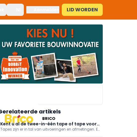
LID WORDEN
ek
NL
Aanmelden
Gerelateerde artikels
BRICO
Kent u al de twee-in-één tape of tape voor
Tapes zijn er in tal van uitvoeringen en afmetingen. En
ronde vormen?
omdat er steeds vaker wordt afgeplakt, komen