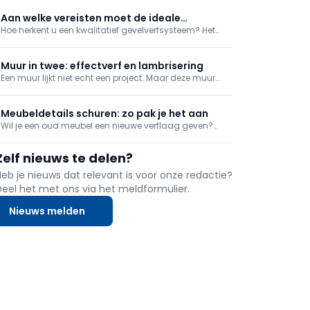
producten met specifieke doeleinden meer en meer in
de schijnwerpers te staan. De fabrikanten in deze
Aan welke vereisten moet de ideale
markt zetten dan ook volop in op het ontwikkelen van
Hoe herkent u een kwalitatief gevelverfsysteem? Het
gevelverf voldoen?
tapes die de klusser en vakman helpen om een beter
aanbod gevelverven is niet alleen erg uitgebreid, ook
resultaat neer te zetten en/of hetzelfde resultaat te
het lijstje karakteristieken per verf is lang. Waarop
behalen in kortere tijd. Gebruiksgemak, efficiëntie en
dient de gebruiker te letten bij uw verfkeuze? Wij lijsten
Muur in twee: effectverf en lambrisering
tijdswinst staan hier centraal.
voor u de belangrijkste eigen
Een muur lijkt niet echt een project. Maar deze muur
splitsen we op: bovenaan brengen we verf aan met
een schilderstechniek, onderaan een lambrisering.
Meubeldetails schuren: zo pak je het aan
Wil je een oud meubel een nieuwe verflaag geven?
Dan moet je vaak sierlijke hoek- en randafwerkingen
schuren, bijvoorbeeld op tafelpoten. Ontdek hoe je dat
Zelf nieuws te delen?
het best aanpakt voor een schilderklaar resultaat.
Heb je nieuws dat relevant is voor onze redactie?
Deel het met ons via het meldformulier.
Nieuws melden