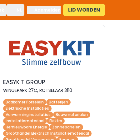
LID WORDEN
ek
NL
Aanmelden
EASYKIT GROUP
WINGEPARK 27C, ROTSELAAR 3110
Badkamer Porselein
Batterijen
Elektrische Installaties
Verwarminginstallaties
Bouwmaterialen
Installatiemateriaal
Elektro
Hernieuwbare Energie
Zonnepanelen
Groothandel Elektrisch Installatiemateriaal
Groothandel Verwarming
Pompen