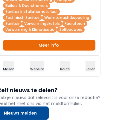
Boilers & Doorstromers
Sanitair Installatiemateriaal
Technisch Sanitair
Warmtekrachtkoppeling
Sanitair
Verwarmingsketels
Radiatoren
Verwarming & Klimatisatie
Zelfbouwers
Meer info
Mailen
Website
Route
Bellen
Zelf nieuws te delen?
Heb je nieuws dat relevant is voor onze redactie?
Deel het met ons via het meldformulier.
Nieuws melden