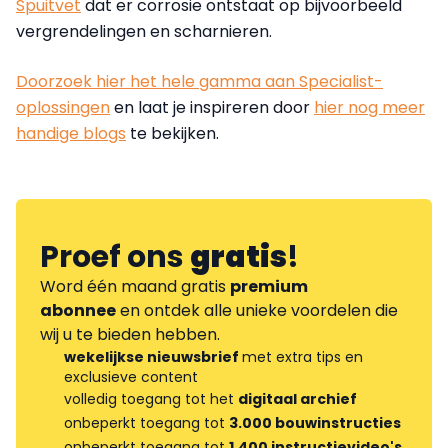
Spuitvet
dat er corrosie ontstaat op bijvoorbeeld
vergrendelingen en scharnieren.
Doorzoek hier het hele gamma aan Specialist-
oplossingen
en laat je inspireren door
hier nog meer
handige blogs
te bekijken.
Proef ons
gratis
!
Word één maand gratis
premium
abonnee
en ontdek alle unieke voordelen die
wij u te bieden hebben.
wekelijkse nieuwsbrief
met extra tips en
exclusieve content
volledig toegang tot het
digitaal archief
onbeperkt toegang tot
3.000 bouwinstructies
onbeperkt toegang tot
1.400 instructievideo's