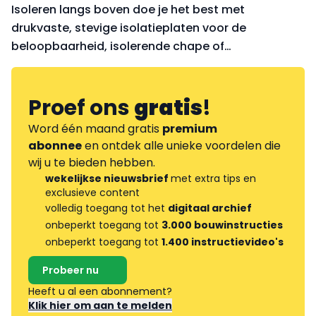
Isoleren langs boven doe je het best met
drukvaste, stevige isolatieplaten voor de
beloopbaarheid, isolerende chape of
purschuim. De vloer isoleren langs onder is enkel
mogelijk wanneer er een (kruip)kelder is. Hoe heb jij
het aangepakt, of hoe ga ji
Proef ons
gratis
!
Word één maand gratis
premium
abonnee
en ontdek alle unieke voordelen die
wij u te bieden hebben.
wekelijkse nieuwsbrief
met extra tips en
exclusieve content
volledig toegang tot het
digitaal archief
onbeperkt toegang tot
3.000 bouwinstructies
onbeperkt toegang tot
1.400 instructievideo's
Probeer nu
Heeft u al een abonnement?
Klik hier om aan te melden