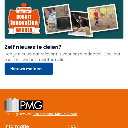
Zelf nieuws te delen?
Heb je nieuws dat relevant is voor onze redactie? Deel het
met ons via het meldformulier.
Nieuws melden
Footer
Een uitgave van
Professional Media Group
Informatie
Taal