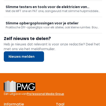
in kaart brengen is niet alleen veiliger, het laat toe om sneller te
werken.
Slimme testers en tools voor de elektricien van
Met de MFT one en PAT one, aangevuld met slimme hulpmiddelen
morgen
en doordachte sets, toont Wiha hoe de toekomst van
elektrotechnisch werk eruitziet: efficiënter, veiliger en beter
georganiseerd.
Slimme opbergoplossingen voor je atelier
Praktische DIY-opbergtips voor elk atelier, ook kleine ruimtes. Bouw
zelf een gereedschapsrek, wandrek, machinekast en opbergers
voor bevestigingsmateriaal.
Zelf nieuws te delen?
Heb je nieuws dat relevant is voor onze redactie? Deel het
met ons via het meldformulier.
Nieuws melden
Footer
Een uitgave van
Professional Media Group
Informatie
Taal