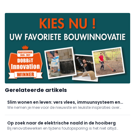
Gerelateerde artikels
Slim wonen en leven: vers vlees, immuunsysteem en
We nemen je mee voor de nieuwste en leukste inspiraties over
tiltips
lifestyle en wonen. In deze reportage: vers vlees online besteld, je
immuunsysteem boosten en tips bij het tillen!
Op zoek naar de elektrische naald in de hooiberg
Bij renovatiewerken en tijdens foutopsporing is het niet altijd
duidelijk waar oude kabels zich exact bevinden. Het kabeltraject