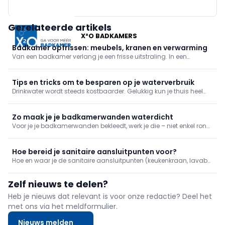
Gerelateerde artikels
X²O BADKAMERS
Badkamer opfrissen: meubels, kranen en verwarming
Van een badkamer verlang je een frisse uitstraling. In een
omgeving die hygiëne en rust uitstraalt kan je jezelf pas echt
goed verzorgen. We werken af met trendy badkamermeubilair,
zuinige kranen en goede verwarming.
Tips en tricks om te besparen op je waterverbruik
Drinkwater wordt steeds kostbaarder. Gelukkig kun je thuis heel
wat water besparen zonder aan comfort in te boeten. Ontdek
praktische tips voor de badkamer, keuken, wasplaats, het toilet en
verlaag meteen je waterfactuur.
Zo maak je je badkamerwanden waterdicht
Voor je je badkamerwanden bekleedt, werk je die – niet enkel rond
het bad of de douche – volledig af met waterdichte panelen.
Meestal gaat het om waterdichte gipskartonplaten. Lees hier hoe
je dat aanpakt.
Hoe bereid je sanitaire aansluitpunten voor?
Hoe en waar je de sanitaire aansluitpunten (keukenkraan, lavabo,
douche, bad ...) voorziet, bepaal je bij het opstellen van je sanitair
plan. In de praktijk moet je ervoor zorgen dat je die niet te hoog of
Zelf nieuws te delen?
te laag voorziet.
Heb je nieuws dat relevant is voor onze redactie? Deel het
met ons via het meldformulier.
Nieuws melden