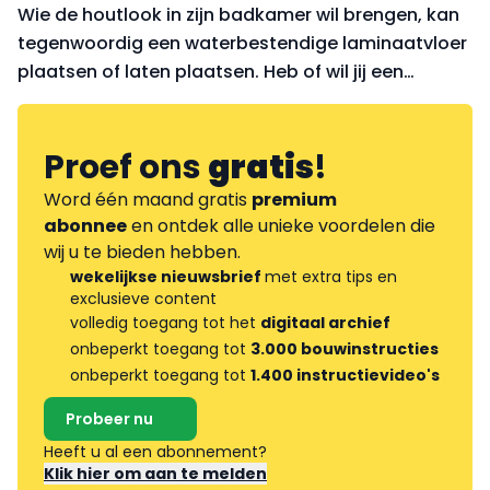
Wie de houtlook in zijn badkamer wil brengen, kan
tegenwoordig een waterbestendige laminaatvloer
plaatsen of laten plaatsen. Heb of wil jij een
laminaatvloer in je badkamer?
Proef ons
gratis
!
Word één maand gratis
premium
abonnee
en ontdek alle unieke voordelen die
wij u te bieden hebben.
wekelijkse nieuwsbrief
met extra tips en
exclusieve content
volledig toegang tot het
digitaal archief
onbeperkt toegang tot
3.000 bouwinstructies
onbeperkt toegang tot
1.400 instructievideo's
Probeer nu
Heeft u al een abonnement?
Klik hier om aan te melden