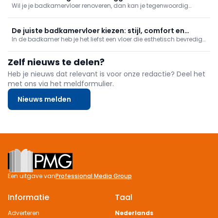
Wil je je badkamervloer renoveren, dan kan je tegenwoordig
kiezen voor waterbestendig laminaat. Dit voelt warmer aan dan
tegels, is onderhoudsvriendelijk, duurzaam én is ook makkelijk zelf
te plaatsen.
De juiste badkamervloer kiezen: stijl, comfort en
In de badkamer heb je het liefst een vloer die esthetisch bevredigt,
waterbestendigheid
maar daarnaast ook makkelijk is om schoon te maken. Vroeger
was vooral de tegelvloer populair – hoewel dat een evergreen is,
Zelf nieuws te delen?
zijn er nog andere manieren. Wat dacht je van een lamina
Heb je nieuws dat relevant is voor onze redactie? Deel het
met ons via het meldformulier.
Nieuws melden
Footer
Een uitgave van
Professional Media Group
Informatie
Taal
Adverteren
Nederlands