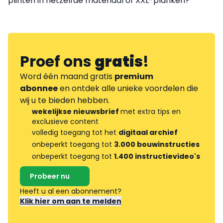
plinten in hetzelfde materiaal of XXL-planken?
Proef ons
gratis
!
Word één maand gratis
premium
abonnee
en ontdek alle unieke voordelen die
wij u te bieden hebben.
wekelijkse nieuwsbrief
met extra tips en
exclusieve content
volledig toegang tot het
digitaal archief
onbeperkt toegang tot
3.000 bouwinstructies
onbeperkt toegang tot
1.400 instructievideo's
Probeer nu
Heeft u al een abonnement?
Klik hier om aan te melden