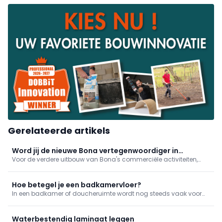
Gerelateerde artikels
Word jij de nieuwe Bona vertegenwoordiger in
Voor de verdere uitbouw van Bona's commerciële activiteiten,
Vlaanderen?
zoekt het internationaal familiebedrijf een nieuwe
vertegenwoordiger in Vlaanderen. Ben jij de kandidaat die zij
zoeken?
Hoe betegel je een badkamervloer?
In een badkamer of doucheruimte wordt nog steeds vaak voor
een tegelvloer gekozen. Geen evidente klus om zelf aan te pakken,
maar wie al wat gerodeerd is kan dit best aan. We geven mee
hoe je het aanpakt!
Waterbestendig laminaat leggen