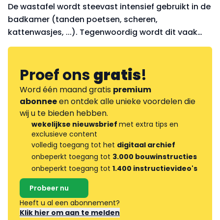
De wastafel wordt steevast intensief gebruikt in de
badkamer (tanden poetsen, scheren,
kattenwasjes, ...). Tegenwoordig wordt dit vaak
gecombineerd met een badkamermeubel waarin
je gerief kwijt kan. Welke soort wastafel wil jij in je
toekomstige badk
Proef ons
gratis
!
Word één maand gratis
premium
abonnee
en ontdek alle unieke voordelen die
wij u te bieden hebben.
wekelijkse nieuwsbrief
met extra tips en
exclusieve content
volledig toegang tot het
digitaal archief
onbeperkt toegang tot
3.000 bouwinstructies
onbeperkt toegang tot
1.400 instructievideo's
Probeer nu
Heeft u al een abonnement?
Klik hier om aan te melden