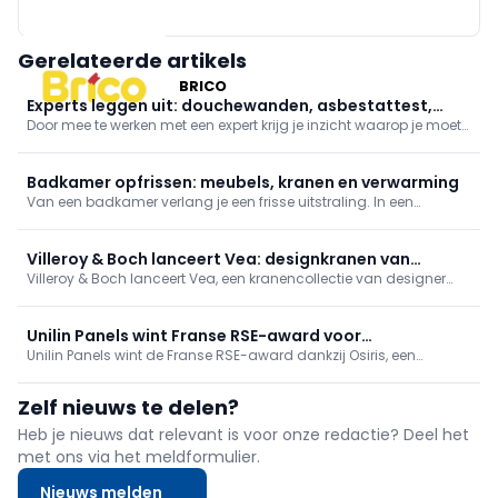
X²O BADKAMERS
Gerelateerde artikels
BRICO
Experts leggen uit: douchewanden, asbestattest,
Door mee te werken met een expert krijg je inzicht waarop je moet
gevelisolatie en vochtbestrijding
letten en wat zijn de belangrijke punten. Kortgezegd: wat maakt
iemand een echte expert? In deze reeks leer je meer over naadloze
douchewanden, het asbestattest, buitengevelisolatie en
Badkamer opfrissen: meubels, kranen en verwarming
Van een badkamer verlang je een frisse uitstraling. In een
omgeving die hygiëne en rust uitstraalt kan je jezelf pas echt
goed verzorgen. We werken af met trendy badkamermeubilair,
zuinige kranen en goede verwarming.
Villeroy & Boch lanceert Vea: designkranen van
Villeroy & Boch lanceert Vea, een kranencollectie van designer
Christian Haas met ViPush
Christian Haas met tijdloos, minimalistisch design. Nieuw is
ViPush: druk om water te starten, draai voor temperatuur.
Verkrijgbaar in o.a. Matt Black/Chrome met keramische inleg en
Unilin Panels wint Franse RSE-award voor
efficiënte technologieën.
Unilin Panels wint de Franse RSE-award dankzij Osiris, een
wereldprimeur in MDF-recyclage
wereldprimeur in MDF-recyclage. De innovatieve technologie
maakt circulaire productie mogelijk, verlaagt de CO₂-uitstoot en
Zelf nieuws te delen?
zet een nieuwe standaard voor de hout- en meubelindustrie.
Heb je nieuws dat relevant is voor onze redactie? Deel het
met ons via het meldformulier.
Nieuws melden