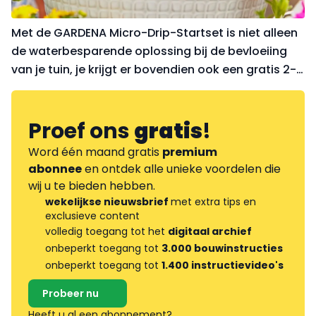
Met de GARDENA Micro-Drip-Startset is niet alleen
de waterbesparende oplossing bij de bevloeiing
van je tuin, je krijgt er bovendien ook een gratis 2-
weg waterverdeler bovenop! Geniet tot 15 juli van
de cashback actie!
Proef ons
gratis
!
Word één maand gratis
premium
abonnee
en ontdek alle unieke voordelen die
wij u te bieden hebben.
wekelijkse nieuwsbrief
met extra tips en
exclusieve content
volledig toegang tot het
digitaal archief
onbeperkt toegang tot
3.000 bouwinstructies
onbeperkt toegang tot
1.400 instructievideo's
Probeer nu
Heeft u al een abonnement?