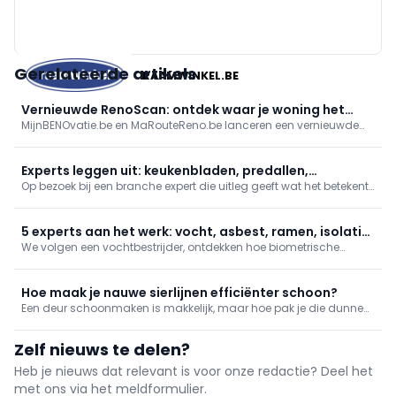
Gerelateerde artikels
RAAMWINKEL.BE
Vernieuwde RenoScan: ontdek waar je woning het
MijnBENOvatie.be en MaRouteReno.be lanceren een vernieuwde
meest energie bespaart
(Mon)RenoScan: een gratis, gebruiksvriendelijke online test die
woningeigenaars snel inzicht geeft in hun energieprestatie,
prioritaire renovaties en bijhorende premies/financiering, met een
Experts leggen uit: keukenbladen, predallen,
persoonlijk rapport en stap-voor-stapadvies.
Op bezoek bij een branche expert die uitleg geeft wat het betekent
brandwerende deuren en zonwering
om dit beroep uit te oefenen. In deze reeks nemen we je mee naar
een fabrikant van natuursteen en keramische keukenwerkbladen,
een zonweringexpert en tonen we hoe een brandwerende deu
5 experts aan het werk: vocht, asbest, ramen, isolatie
We volgen een vochtbestrijder, ontdekken hoe biometrische
en biometrie
toegang wordt geplaatst, hoe je ramen renoveert zonder
breekwerk en hoe een buitengevel wordt geïsoleerd. Daarnaast
gaan we mee met een asbestdeskundige.
Hoe maak je nauwe sierlijnen efficiënter schoon?
Een deur schoonmaken is makkelijk, maar hoe pak je die dunne
groeven aan? Een plamuurmes brengt de redding!
Zelf nieuws te delen?
Heb je nieuws dat relevant is voor onze redactie? Deel het
met ons via het meldformulier.