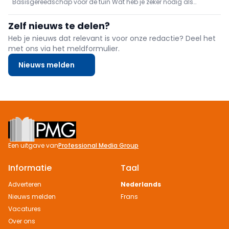
Basisgereedschap voor de tuin Wat heb je zeker nodig als
basisgereedschap om het ganse jaar in de tuin te kunnen
werken? Ervaren tuinierder Georges vertelt je wat je zeker in je
Zelf nieuws te delen?
tuinschuur moet hebben staan.
Heb je nieuws dat relevant is voor onze redactie? Deel het
met ons via het meldformulier.
Nieuws melden
Footer
Een uitgave van
Professional Media Group
Informatie
Taal
Adverteren
Nederlands
Nieuws melden
Frans
Vacatures
Over ons