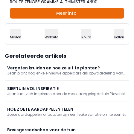
ROUTE ZÉNOBE GRAMME 4, THIMISTER 4890
Meer info
Mailen
Website
Route
Bellen
Gerelateerde artikels
Vergeten kruiden en hoe ze uit te planten?
Jean plant nog enkele nieuwe appelaars als opwaardering van
zijn boomgaard.
SIERTUIN VOL INSPIRATIE
Jean laat zich inspireren door de mooi aangelegde tuin 'Nevenst
de schoaper' van Willy Dewulf.
HOE ZOETE AARDAPPELEN TELEN
Zoete aardappelen of bataten zijn een leuke variatie om te eten én
te telen. Georges toont je hoe het moet!
Basisgereedschap voor de tuin