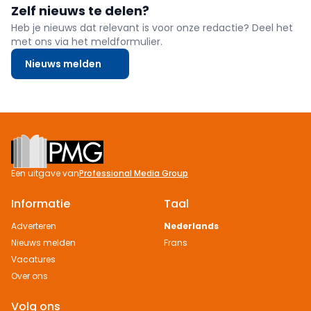
Zelf nieuws te delen?
Heb je nieuws dat relevant is voor onze redactie? Deel het
met ons via het meldformulier.
Nieuws melden
Footer
Een uitgave van
Professional Media Group
Informatie
Taal
Adverteren
Nederlands
Nieuws melden
Frans
Vacatures
Over ons
Volg ons