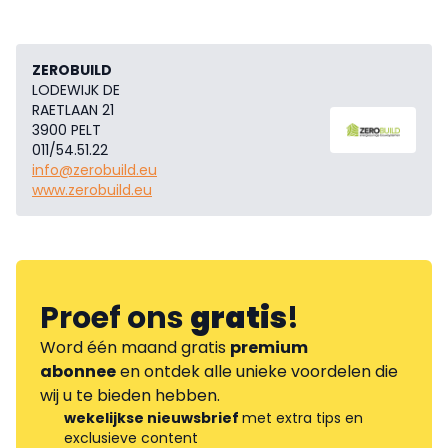
ZEROBUILD
LODEWIJK DE
RAETLAAN 21
3900 PELT
011/54.51.22
info@zerobuild.eu
www.zerobuild.eu
Proef ons
gratis
!
Word één maand gratis
premium
abonnee
en ontdek alle unieke voordelen die
wij u te bieden hebben.
wekelijkse nieuwsbrief
met extra tips en
exclusieve content