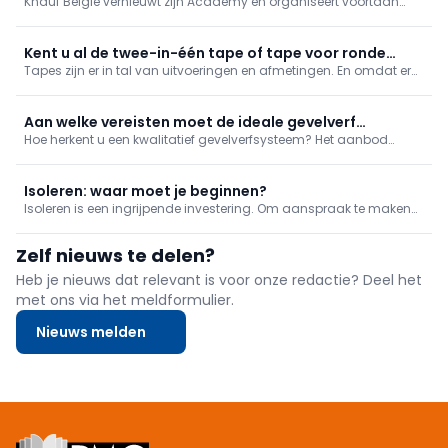
Knauf België vernieuwt zijn Academy en organiseert voortaan
digitale modules
praktijkgerichte opleidingen op partnerlocaties in heel het land,
met trainers in beide landstalen. Tegen eind 2026 volgt extra
digitalisering met online videomodules en meer maatwerk.
Kent u al de twee-in-één tape of tape voor ronde
Tapes zijn er in tal van uitvoeringen en afmetingen. En omdat er
vormen?
steeds vaker wordt afgeplakt, komen producten met specifieke
doeleinden meer en meer in de schijnwerpers te staan. De
fabrikanten in deze markt zetten dan ook volop in op het
Aan welke vereisten moet de ideale gevelverf
ontwikkelen van tapes die de klusser en vakman helpen om een
Hoe herkent u een kwalitatief gevelverfsysteem? Het aanbod
voldoen?
beter resultaat neer te zetten en/of hetzelfde resultaat te behalen
gevelverven is niet alleen erg uitgebreid, ook het lijstje
in kortere tijd. Gebruiksgemak, efficiëntie en tijdswinst staan hier
karakteristieken per verf is lang. Waarop dient de gebruiker te
centraal.
letten bij uw verfkeuze? Wij lijsten voor u de belangrijkste eigen
Isoleren: waar moet je beginnen?
Isoleren is een ingrijpende investering. Om aanspraak te maken
op een van de vele premies die je kan krijgen, moet de isolatie van
je woning aan bepaalde voorwaarden. Wat dat betekent,
Zelf nieuws te delen?
overlopen we in dit artikel.
Heb je nieuws dat relevant is voor onze redactie? Deel het
met ons via het meldformulier.
Nieuws melden
Footer