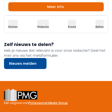
Meer info
Mailen
Website
Route
Bellen
Zelf nieuws te delen?
Heb je nieuws dat relevant is voor onze redactie? Deel het
met ons via het meldformulier.
Nieuws melden
Footer
Een uitgave van
Professional Media Group