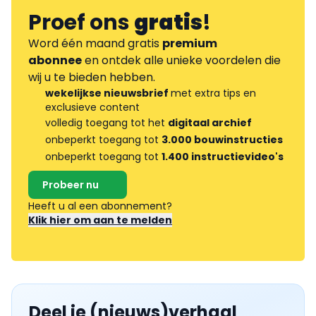
Proef ons
gratis
!
Word één maand gratis
premium
abonnee
en ontdek alle unieke voordelen die
wij u te bieden hebben.
wekelijkse nieuwsbrief
met extra tips en
exclusieve content
volledig toegang tot het
digitaal archief
onbeperkt toegang tot
3.000 bouwinstructies
onbeperkt toegang tot
1.400 instructievideo's
Probeer nu
Heeft u al een abonnement?
Klik hier om aan te melden
Deel je (nieuws)verhaal