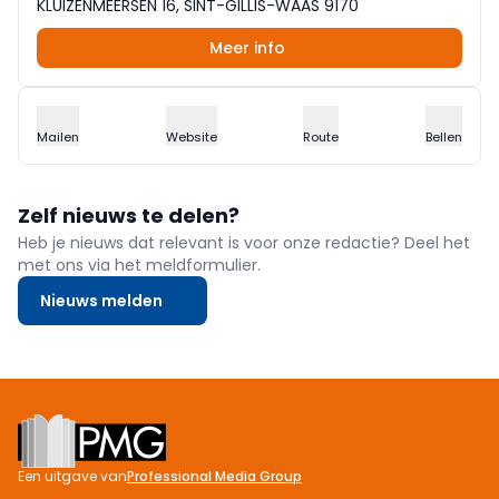
KLUIZENMEERSEN 16, SINT-GILLIS-WAAS 9170
Meer info
Mailen
Website
Route
Bellen
Zelf nieuws te delen?
Heb je nieuws dat relevant is voor onze redactie? Deel het
met ons via het meldformulier.
Nieuws melden
Footer
Een uitgave van
Professional Media Group