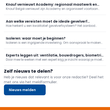
Knauf vernieuwt Academy: regionaal maatwerk en
Knauf België vernieuwt zijn Academy en organiseert voortaan
digitale modules
praktijkgerichte opleidingen op partnerlocaties in heel het land,
met trainers in beide landstalen. Tegen eind 2026 volgt extra
digitalisering met online videomodules en meer maatwerk.
Aan welke vereisten moet de ideale gevelverf
Hoe herkent u een kwalitatief gevelverfsysteem? Het aanbod
voldoen?
gevelverven is niet alleen erg uitgebreid, ook het lijstje
karakteristieken per verf is lang. Waarop dient de gebruiker te
letten bij uw verfkeuze? Wij lijsten voor u de belangrijkste eigen
Isoleren: waar moet je beginnen?
Isoleren is een ingrijpende investering. Om aanspraak te maken
op een van de vele premies die je kan krijgen, moet de isolatie van
je woning aan bepaalde voorwaarden. Wat dat betekent,
overlopen we in dit artikel.
Experts leggen uit: ventilatie, bouwdrogers, biometrie
Door mee te werken met een expert krijg je inzicht waarop je moet
en gevels
letten en wat zijn de belangrijke punten. Kortgezegd: wat maakt
iemand een echte expert? In deze reeks plaatsen we ventilatie en
Zelf nieuws te delen?
biometrische beveiliging, vertellen we meer over bouwdr
Heb je nieuws dat relevant is voor onze redactie? Deel het
met ons via het meldformulier.
Nieuws melden