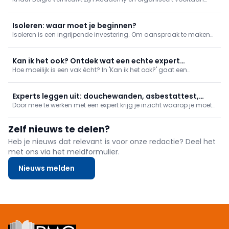
digitale modules
praktijkgerichte opleidingen op partnerlocaties in heel het land,
met trainers in beide landstalen. Tegen eind 2026 volgt extra
digitalisering met online videomodules en meer maatwerk.
Isoleren: waar moet je beginnen?
Isoleren is een ingrijpende investering. Om aanspraak te maken
op een van de vele premies die je kan krijgen, moet de isolatie van
je woning aan bepaalde voorwaarden. Wat dat betekent,
overlopen we in dit artikel.
Kan ik het ook? Ontdek wat een echte expert
Hoe moeilijk is een vak écht? In 'Kan ik het ook?' gaat een
onderscheidt
presentator aan de slag met een expert en ontdekt hij welke
kennis, technieken en ervaring nodig zijn om een beroep of
specialisatie onder de knie te krijgen.
Experts leggen uit: douchewanden, asbestattest,
Door mee te werken met een expert krijg je inzicht waarop je moet
gevelisolatie en vochtbestrijding
letten en wat zijn de belangrijke punten. Kortgezegd: wat maakt
iemand een echte expert? In deze reeks leer je meer over naadloze
Zelf nieuws te delen?
douchewanden, het asbestattest, buitengevelisolatie en
Heb je nieuws dat relevant is voor onze redactie? Deel het
met ons via het meldformulier.
Nieuws melden
Footer