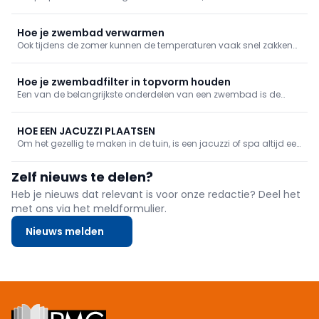
aangenamer. In deze reportage ontdek je hoe je gemakkelijk je
zwembad kan onderhouden. Bestway biedt 3 verschillende
zwembadstofzuigers aan met elk een specifiek voordeel.
Hoe je zwembad verwarmen
Ook tijdens de zomer kunnen de temperaturen vaak snel zakken
en kan je zwembadwater koud aanvoelen. Daarom is het
interessant om een zwembadverwarming aan te sluiten. Zo
geniet je zonder zorgen. Ontdek hoe je zelf kan zorgen voor een
Hoe je zwembadfilter in topvorm houden
aangename zwembeurt.
Een van de belangrijkste onderdelen van een zwembad is de
filter. Deze wordt gebruikt om zwembadwater te filteren zodat je in
schoon water kan genieten. Maar hoe werkt de filter nu precies,
hoe sluit je hem correct aan en hoe onderhoud je hem naar
HOE EEN JACUZZI PLAATSEN
behoren?
Om het gezellig te maken in de tuin, is een jacuzzi of spa altijd een
goede keuze! De wanden van deze spa zijn bijzonder sterk. Ze zijn
gemaakt uit het gepatenteerde DuraPlus-materiaal, dat bestaat
Zelf nieuws te delen?
uit een polyester kern tussen twee lagen hoogwaardig PVC. Lees
hier hoe je deze plaatst.
Heb je nieuws dat relevant is voor onze redactie? Deel het
met ons via het meldformulier.
Nieuws melden
Footer