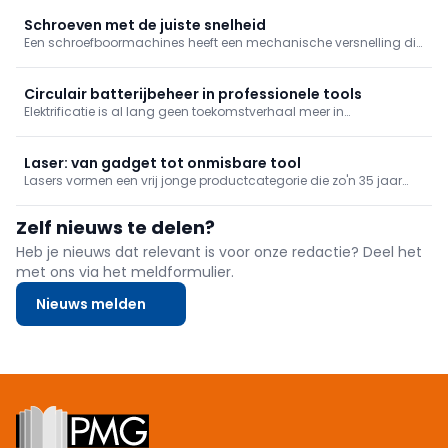
slagschroevendraaier kan in bepaalde gevallen dan weer beter
van pas komen.
Schroeven met de juiste snelheid
Een schroefboormachines heeft een mechanische versnelling die
je in twee standen kan zetten: snel en traag. Schroeven doe je met
de trage snelheid, maar waarom? We leggen het uit in deze tip.
Circulair batterijbeheer in professionele tools
Elektrificatie is al lang geen toekomstverhaal meer in
professionele toepassingen. Op werven, in onderhoud,
groenbeheer en mobiliteit draaien steeds meer machines en
toestellen op batterijen.
Laser: van gadget tot onmisbare tool
Lasers vormen een vrij jonge productcategorie die zo'n 35 jaar
bestaat. Uiteraard zijn er de afgelopen jaren heel wat innovaties
geweest, denk maar aan de groene laser of nog het steeds groter
Zelf nieuws te delen?
wordende bereik. Bovendien zijn de prijzen een pak interessanter
geworden. De bouwwereld heeft ondertussen de vele voordelen
Heb je nieuws dat relevant is voor onze redactie? Deel het
van laserapparatuur ingezien, en ook tuinaannemers en
met ons via het meldformulier.
tuinarchitecten zijn vandaag helemaal overtuigd. Kortom, lasers
zijn uitgegroeid tot onmisbare tools, waardoor de verkoop nog
Nieuws melden
steeds in stijgende lijn gaat.
Footer