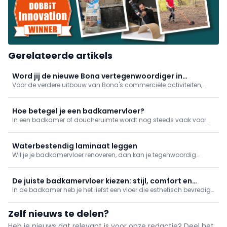
Gerelateerde artikels
Word jij de nieuwe Bona vertegenwoordiger in
Voor de verdere uitbouw van Bona's commerciële activiteiten,
Vlaanderen?
zoekt het internationaal familiebedrijf een nieuwe
vertegenwoordiger in Vlaanderen. Ben jij de kandidaat die zij
zoeken?
Hoe betegel je een badkamervloer?
In een badkamer of doucheruimte wordt nog steeds vaak voor
een tegelvloer gekozen. Geen evidente klus om zelf aan te pakken,
maar wie al wat gerodeerd is kan dit best aan. We geven mee
hoe je het aanpakt!
Waterbestendig laminaat leggen
Wil je je badkamervloer renoveren, dan kan je tegenwoordig
kiezen voor waterbestendig laminaat. Dit voelt warmer aan dan
tegels, is onderhoudsvriendelijk, duurzaam én is ook makkelijk zelf
te plaatsen.
De juiste badkamervloer kiezen: stijl, comfort en
In de badkamer heb je het liefst een vloer die esthetisch bevredigt,
waterbestendigheid
maar daarnaast ook makkelijk is om schoon te maken. Vroeger
was vooral de tegelvloer populair – hoewel dat een evergreen is,
Zelf nieuws te delen?
zijn er nog andere manieren. Wat dacht je van een lamina
Heb je nieuws dat relevant is voor onze redactie? Deel het