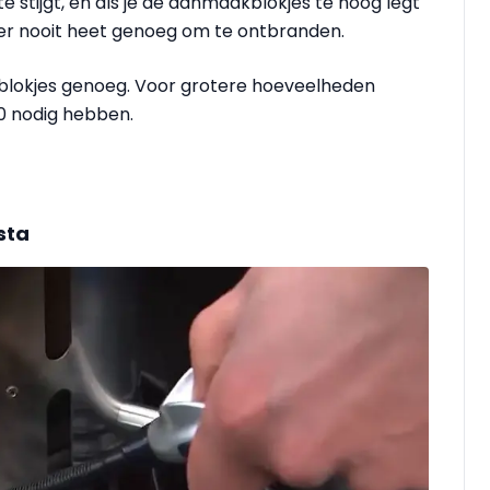
stijgt, en als je de aanmaakblokjes te hoog legt
der nooit heet genoeg om te ontbranden.
kblokjes genoeg. Voor grotere hoeveelheden
10 nodig hebben.
sta