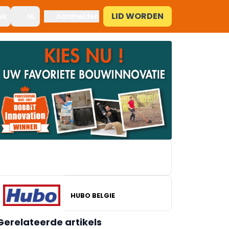
LID WORDEN
ek
NL
Aanmelden
HUBO BELGIE
BRICO
Gerelateerde artikels