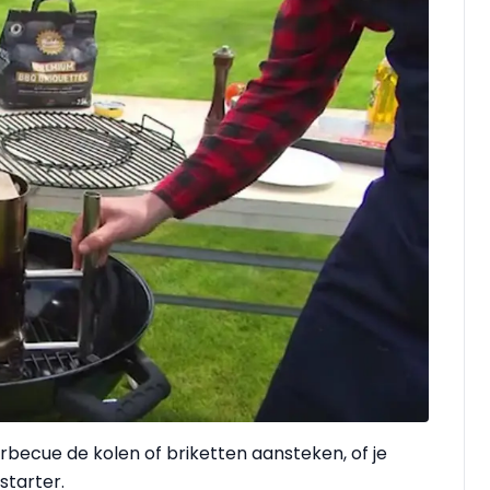
rbecue de kolen of briketten aansteken, of je
starter.