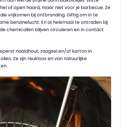
eem dan wel de bruine aanmaakblokjes. Witte
hel of open haard, maar niet voor je barbecue. Ze
e vrijkomen bij ontbranding. Giftig om in te
e benzinelucht. En al helemaal te ontraden bij
e chemicaliën blijven circuleren en in contact
perst naaldhout, zaagsel en/of karton in
iën. Ze zijn reukloos en van natuurlijke
ten.