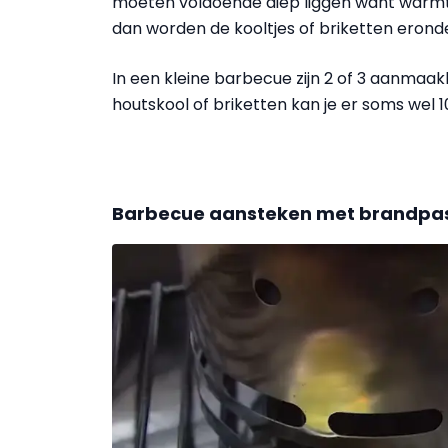
moeten voldoende diep liggen want warmte 
dan worden de kooltjes of briketten eron
In een kleine barbecue zijn 2 of 3 aanmaa
houtskool of briketten kan je er soms wel 
Barbecue aansteken met brandpa