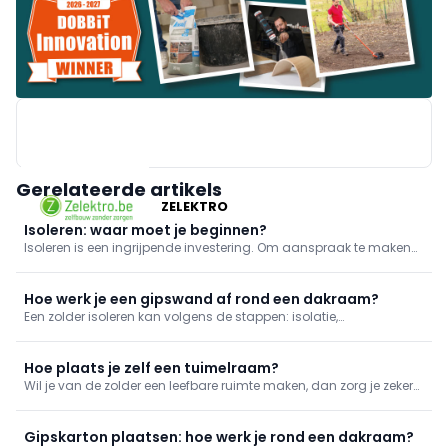
Gerelateerde artikels
ZELEKTRO
Isoleren: waar moet je beginnen?
Isoleren is een ingrijpende investering. Om aanspraak te maken
op een van de vele premies die je kan krijgen, moet de isolatie van
je woning aan bepaalde voorwaarden. Wat dat betekent,
overlopen we in dit artikel.
Hoe werk je een gipswand af rond een dakraam?
Een zolder isoleren kan volgens de stappen: isolatie,
dampscherm, gispkarton. De werkwijze toonden we al in
verschillende uitzendingen. Vandaag focussen we ons, binnen
deze klus, op de afwerking van het dakvlakraam.
Hoe plaats je zelf een tuimelraam?
Wil je van de zolder een leefbare ruimte maken, dan zorg je zeker
voor voldoende licht. Een aantal extra dakramen kunnen het
natuurlijke licht naar binnen trekken én ze verbeteren de
luchtcirculatie op zolder.
Gipskarton plaatsen: hoe werk je rond een dakraam?