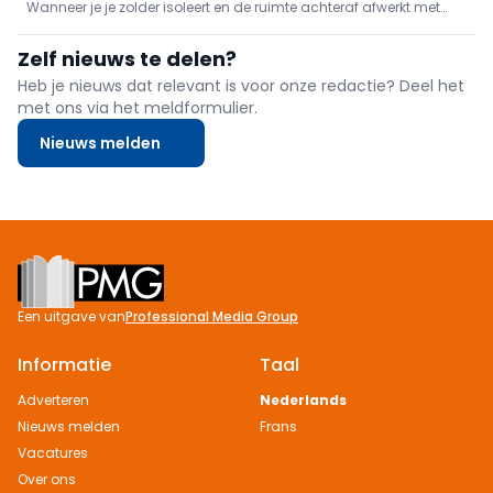
Wanneer je je zolder isoleert en de ruimte achteraf afwerkt met
een gipswand, is één van de belangrijkste details de uitwerking
rond een dakraam. We tonen je hoe je dat aanpakt.
Zelf nieuws te delen?
Heb je nieuws dat relevant is voor onze redactie? Deel het
met ons via het meldformulier.
Nieuws melden
Footer
Een uitgave van
Professional Media Group
Informatie
Taal
Adverteren
Nederlands
Nieuws melden
Frans
Vacatures
Over ons