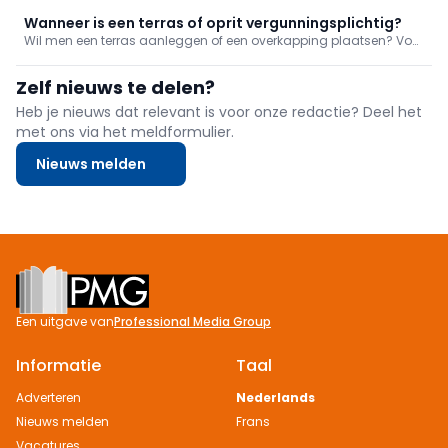
een fabrikant van natuursteen en keramische keukenwerkbladen,
een zonweringexpert en tonen we hoe een brandwerende deu
Wanneer is een terras of oprit vergunningsplichtig?
Wil men een terras aanleggen of een overkapping plaatsen? Voor
u ook maar één gram stabilisé bestelt, bent u best op de hoogte
van de regelgeving. Wanneer is een vergunning vereist? Welke
Zelf nieuws te delen?
vrijstellingen bestaan er? En waar moet u op letten bij
waterbeheer?
Heb je nieuws dat relevant is voor onze redactie? Deel het
met ons via het meldformulier.
Nieuws melden
Footer
Een uitgave van
Professional Media Group
Informatie
Taal
Adverteren
Nederlands
Nieuws melden
Frans
Vacatures