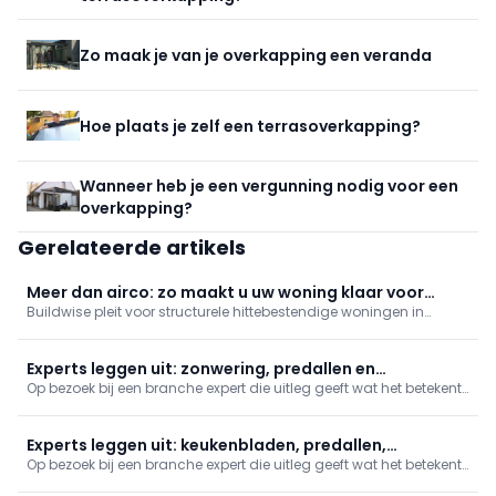
Zo maak je van je overkapping een veranda
Hoe plaats je zelf een terrasoverkapping?
Wanneer heb je een vergunning nodig voor een
overkapping?
Gerelateerde artikels
Meer dan airco: zo maakt u uw woning klaar voor
Buildwise pleit voor structurele hittebestendige woningen in
hittegolven
plaats van enkel airco. Buitenzonwering, schaduw, aangepaste
beglazing, goede dakisolatie en nachtventilatie beperken
oververhitting. Houd overdag ramen dicht, ventileer ’s nachts.
Experts leggen uit: zonwering, predallen en
Investeren nu verhoogt comfort en verlaagt koelbehoefte.
Op bezoek bij een branche expert die uitleg geeft wat het betekent
dakdichting
om dit beroep uit te oefenen. In deze reeks: zonwering, predallen
en dakdichting.
Experts leggen uit: keukenbladen, predallen,
Op bezoek bij een branche expert die uitleg geeft wat het betekent
brandwerende deuren en zonwering
om dit beroep uit te oefenen. In deze reeks nemen we je mee naar