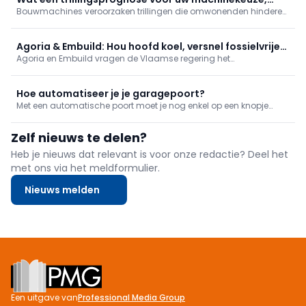
persoonlijk rapport en stap-voor-stapadvies.
Bouwmachines veroorzaken trillingen die omwonenden hinderen
planning en omgeving betekent
en soms tot schadeclaims leiden. Een trillingsprognose vóór de
start helpt risico’s te beperken. Maar hoe werkt zo’n prognose, hoe
stemt u de machinevloot erop af en hoe monitort u de trillingen
Agoria & Embuild: Hou hoofd koel, versnel fossielvrije
tijdens de werken?
Agoria en Embuild vragen de Vlaamse regering het
renovatie
renovatieplan niet af te bouwen maar te versnellen: mik op goed
geïsoleerde, fossielvrije woningen en maak stroom goedkoper
dan gas. Renoveren verhoogt waarde en comfort; renovatieritme
Hoe automatiseer je je garagepoort?
is nu zorgwekkend laag.
Met een automatische poort moet je nog enkel op een knopje
drukken. Wie een manuele poort heeft, kan deze gerust zelf
automatiseren. Volgend stappenplan legt je uit hoe.
Zelf nieuws te delen?
Heb je nieuws dat relevant is voor onze redactie? Deel het
met ons via het meldformulier.
Nieuws melden
Footer
Een uitgave van
Professional Media Group