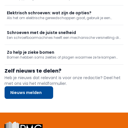
fabrikant met een breed gamma gereedschappen voor tuin en
bouw. In de vestiging te Ardooie oefenen ervaren smeden het
ambacht nog steeds uit op traditionele wijze, aangevuld met ...
Elektrisch schroeven: wat zijn de opties?
Als het om elektrische gereedschappen gaat, gebruik je een
schroefmachine, idealiter een schroefboormachine. Een
slagschroevendraaier kan in bepaalde gevallen dan weer beter
van pas komen.
Schroeven met de juiste snelheid
Een schroefboormachines heeft een mechanische versnelling die
je in twee standen kan zetten: snel en traag. Schroeven doe je met
de trage snelheid, maar waarom? We leggen het uit in deze tip.
Zo help je zieke bomen
Bomen hebben soms ziektes of plagen waarmee ze te kampen
hebben. Dat is niet alleen een probleem voor je boom, maar kan
zware gevolgen hebben voor de hele tuin. Je grijpt dus beter zo
Zelf nieuws te delen?
snel mogelijk in wanneer je bomen zich maar pips voelen.
Heb je nieuws dat relevant is voor onze redactie? Deel het
met ons via het meldformulier.
Nieuws melden
Footer