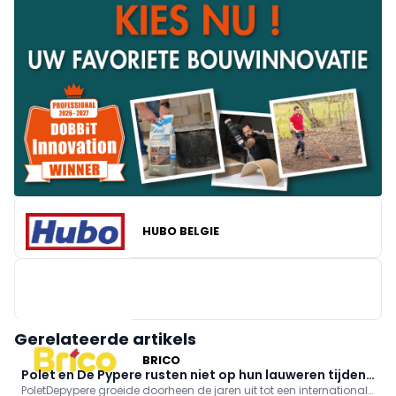
HUBO BELGIE
Gerelateerde artikels
BRICO
Polet en De Pypere rusten niet op hun lauweren tijdens
PoletDepypere groeide doorheen de jaren uit tot een internationale
Green 2026