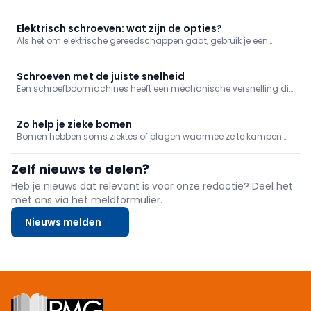
fabrikant met een breed gamma gereedschappen voor tuin en
bouw. In de vestiging te Ardooie oefenen ervaren smeden het
ambacht nog steeds uit op traditionele wijze, aangevuld met ...
Elektrisch schroeven: wat zijn de opties?
Als het om elektrische gereedschappen gaat, gebruik je een
schroefmachine, idealiter een schroefboormachine. Een
slagschroevendraaier kan in bepaalde gevallen dan weer beter
van pas komen.
Schroeven met de juiste snelheid
Een schroefboormachines heeft een mechanische versnelling die
je in twee standen kan zetten: snel en traag. Schroeven doe je met
de trage snelheid, maar waarom? We leggen het uit in deze tip.
Zo help je zieke bomen
Bomen hebben soms ziektes of plagen waarmee ze te kampen
hebben. Dat is niet alleen een probleem voor je boom, maar kan
zware gevolgen hebben voor de hele tuin. Je grijpt dus beter zo
Zelf nieuws te delen?
snel mogelijk in wanneer je bomen zich maar pips voelen.
Heb je nieuws dat relevant is voor onze redactie? Deel het
met ons via het meldformulier.
Nieuws melden
Footer