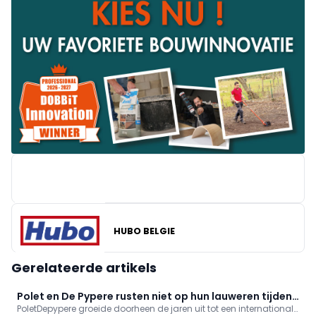
HUBO BELGIE
BRICO
Gerelateerde artikels
Polet en De Pypere rusten niet op hun lauweren tijdens
PoletDepypere groeide doorheen de jaren uit tot een internationale
Green 2026