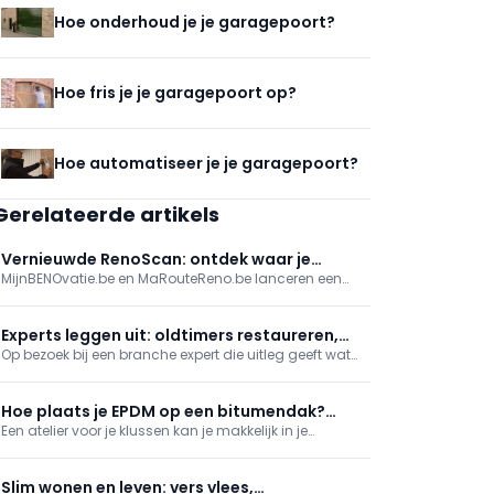
Hoe onderhoud je je garagepoort?
Hoe fris je je garagepoort op?
Hoe automatiseer je je garagepoort?
Gerelateerde artikels
Vernieuwde RenoScan: ontdek waar je
MijnBENOvatie.be en MaRouteReno.be lanceren een
woning het meest energie bespaart
vernieuwde (Mon)RenoScan: een gratis,
gebruiksvriendelijke online test die woningeigenaars
snel inzicht geeft in hun energieprestatie, prioritaire
Experts leggen uit: oldtimers restaureren,
renovaties en bijhorende premies/financiering, met
Op bezoek bij een branche expert die uitleg geeft wat
juwelen schatten en de horeca
een persoonlijk rapport en stap-voor-stapadvies.
het betekent om dit beroep uit te oefenen. In deze
reeks nemen we je mee naar een restaurateur van
oldtimers en een goudhandelaar. En wat komt er
Hoe plaats je EPDM op een bitumendak?
allemaal kijken bij het runnen van een horecazaak?
Een atelier voor je klussen kan je makkelijk in je
(deel 1)
garage of tuinhuis onderbrengen. Dat is wat Roger
wil doen, maar eerst moet hij het dak lekvrij maken. Hij
bespaart zichzelf de moeite om het oude bitumen
Slim wonen en leven: vers vlees,