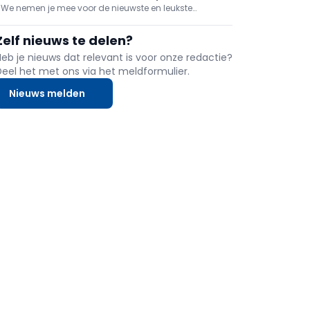
dak af te breken en gaat er meteen EPDM op v
We nemen je mee voor de nieuwste en leukste
immuunsysteem en tiltips
inspiraties over lifestyle en wonen. In deze reportage:
vers vlees online besteld, je immuunsysteem boosten
Zelf nieuws te delen?
en tips bij het tillen!
Heb je nieuws dat relevant is voor onze redactie?
Deel het met ons via het meldformulier.
Nieuws melden