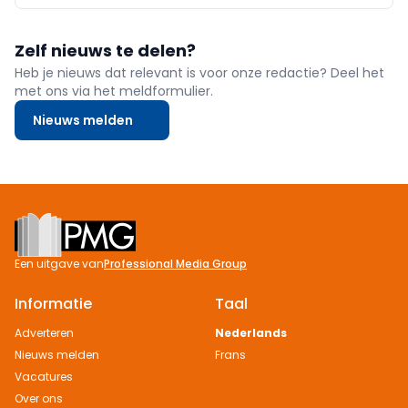
Zelf nieuws te delen?
Heb je nieuws dat relevant is voor onze redactie? Deel het
met ons via het meldformulier.
Nieuws melden
Footer
Een uitgave van
Professional Media Group
Informatie
Taal
Adverteren
Nederlands
Nieuws melden
Frans
Vacatures
Over ons