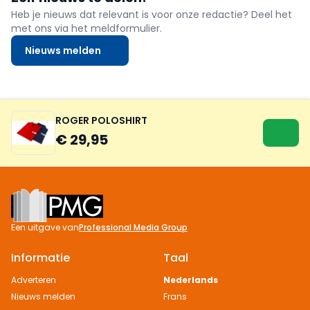
Heb je nieuws dat relevant is voor onze redactie? Deel het
met ons via het meldformulier.
Nieuws melden
ROGER POLOSHIRT
€ 29,95
Footer
Een uitgave van
Professional Media Group
Informatie
Taal
Adverteren
Nederlands
Nieuws melden
Frans