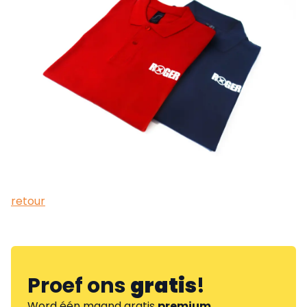
retour
Proef ons
gratis
!
Word één maand gratis
premium