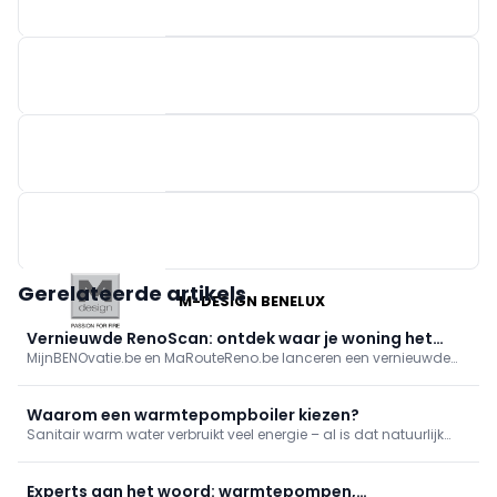
EASYKIT GROUP
BRAINBOX
WARMTESHOP
Gerelateerde artikels
M-DESIGN BENELUX
Vernieuwde RenoScan: ontdek waar je woning het
MijnBENOvatie.be en MaRouteReno.be lanceren een vernieuwde
meest energie bespaart
(Mon)RenoScan: een gratis, gebruiksvriendelijke online test die
woningeigenaars snel inzicht geeft in hun energieprestatie,
prioritaire renovaties en bijhorende premies/financiering, met een
Waarom een warmtepompboiler kiezen?
persoonlijk rapport en stap-voor-stapadvies.
Sanitair warm water verbruikt veel energie – al is dat natuurlijk
ook afhankelijk van welk systeem je gebruikt. Tegenwoordig zijn
warmtepompboilers een van de meest vooraanstaande
besparende opties. We vertellen je meer over de werking, de voor-
Experts aan het woord: warmtepompen,