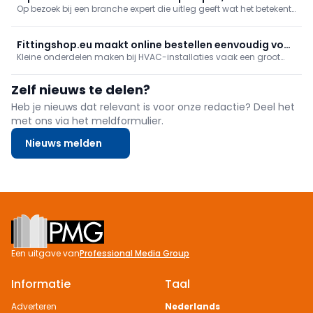
of n
Op bezoek bij een branche expert die uitleg geeft wat het betekent
propaantanks ... en de goudhandelaar
om dit beroep uit te oefenen. We geven mee welke warmtepomp
je wanneer kiest, wanneer een propaantank interessant kan zijn
en hoe je je juwelen naar waarde laat schatten!
Fittingshop.eu maakt online bestellen eenvoudig voor
Kleine onderdelen maken bij HVAC-installaties vaak een groot
de HVAC-installateur
verschil. Net daar speelt Fittingshop op in. De B2B-webshop
bundelt fittingen, toebehoren en installatiematerialen voor
Zelf nieuws te delen?
professionele installateurs, met focus op eenvoud, scherpe prijzen
en snelle levering.
Heb je nieuws dat relevant is voor onze redactie? Deel het
met ons via het meldformulier.
Nieuws melden
Footer
Een uitgave van
Professional Media Group
Informatie
Taal
Adverteren
Nederlands