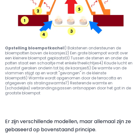
Opstelling bloempotkachel
1) Bakstenen ondersteunen de
bloempotten boven de kaarsjes
2) Een grote bloempot wordt over
een kleinere bloempot geplaatst
3) Tussen de stenen en onder de
potten staat een schaaltje met enkele theelichtjes
4) Koude lucht en
zuurstof geraken onderin tot bij de kaarsjes
5) De warmte van de
vlammen stijgt op en wordt "gevangen" in de kleinste
bloempot
6) Warmte wordt opgenomen door de terracotta en
afgegeven als stralingswarmte
7) Resterende warmte en
(schadelijke) verbrandingsgassen ontsnappen door het gat in de
grootste bloempot
Er zijn verschillende modellen, maar allemaal zijn ze
gebaseerd op bovenstaand principe.