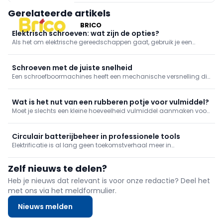
Gerelateerde artikels
BRICO
Elektrisch schroeven: wat zijn de opties?
Als het om elektrische gereedschappen gaat, gebruik je een
schroefmachine, idealiter een schroefboormachine. Een
slagschroevendraaier kan in bepaalde gevallen dan weer beter
van pas komen.
Schroeven met de juiste snelheid
Een schroefboormachines heeft een mechanische versnelling die
je in twee standen kan zetten: snel en traag. Schroeven doe je met
de trage snelheid, maar waarom? We leggen het uit in deze tip.
Wat is het nut van een rubberen potje voor vulmiddel?
Moet je slechts een kleine hoeveelheid vulmiddel aanmaken voor
naden of gaatjes te vullen? Het is een detail, maar maakt wel
degelijk een verschil in kuiswerk achteraf: gebruik een flexibel
rubberen potje.
Circulair batterijbeheer in professionele tools
Elektrificatie is al lang geen toekomstverhaal meer in
professionele toepassingen. Op werven, in onderhoud,
groenbeheer en mobiliteit draaien steeds meer machines en
Zelf nieuws te delen?
toestellen op batterijen.
Heb je nieuws dat relevant is voor onze redactie? Deel het
met ons via het meldformulier.
Nieuws melden